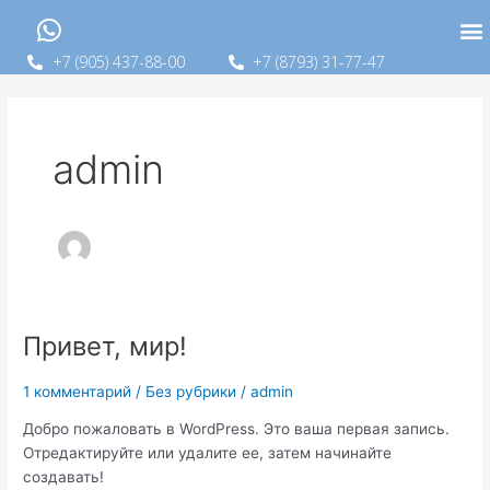
M
Перейти
к
содержимому
+7 (905) 437-88-00
+7 (8793) 31-77-47
admin
Привет, мир!
Привет,
мир!
1 комментарий
/
Без рубрики
/
admin
Добро пожаловать в WordPress. Это ваша первая запись.
Отредактируйте или удалите ее, затем начинайте
создавать!