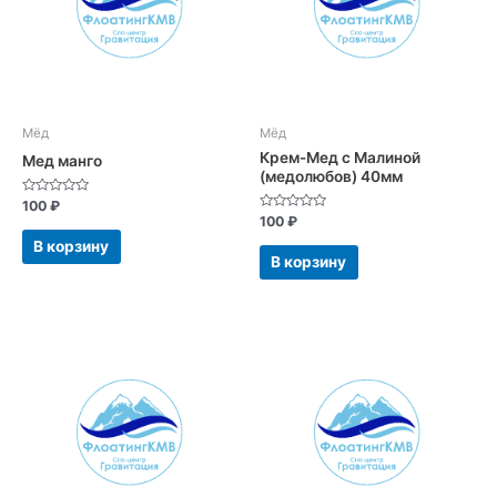
Мёд
Мёд
Крем-Мед с Малиной
Мед манго
(медолюбов) 40мм
Оценка
100
₽
0
Оценка
100
₽
из
0
5
из
В корзину
5
В корзину