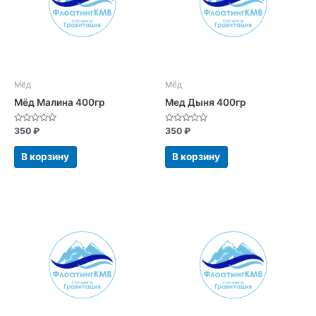
Мёд
Мёд
Мёд Малина 400гр
Мед Дыня 400гр
Оценка
Оценка
350
₽
350
₽
0
0
из
из
5
5
В корзину
В корзину